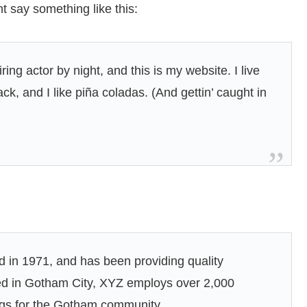
ht say something like this:
ing actor by night, and this is my website. I live
k, and I like piña coladas. (And gettin’ caught in
n 1971, and has been providing quality
ted in Gotham City, XYZ employs over 2,000
ngs for the Gotham community.