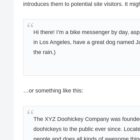
introduces them to potential site visitors. It mig
Hi there! I’m a bike messenger by day, aspir
in Los Angeles, have a great dog named Jac
the rain.)
…or something like this:
The XYZ Doohickey Company was founded i
doohickeys to the public ever since. Loca
people and does all kinds of awesome thi