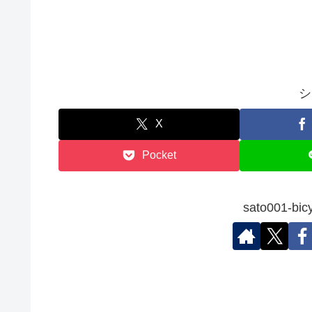
シ
X
Pocket
sato001-