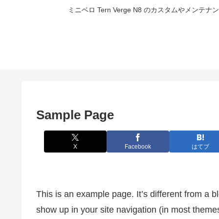
ミニベロ Tern Verge N8 のカスタムやメ
Sample Page
X
Facebook
はてブ
This is an example page. It’s different from a bl
show up in your site navigation (in most theme