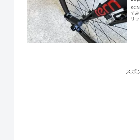
KC
てみ
リッ
スポ