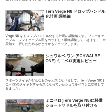
のギアはかなり重く、下のギアは軽くなるといった逆転現象も起こっ
てます。素直に直感的に思ったことを記事にしています。
Tern Verge N8 ドロップハンドル
Tern Verge N8
化計画 調整編
Verge N8 をドロップハンドル化する計画の調整編です。ブレーキケ
ーブル、シフトケーブル類をカットして最終調整していきます。この
段階で、折りたためるかどうかもチェックします。
シュワルベ ワン (SCHWALBE
カスタム
ONE) ミニベロ実走レビュー
スポーツタイヤがどんなものかと気になりまして、Tern Verge N8(ミ
ニベロ)のタイヤを前から気になっていたシュワルベワンに交換して
みました。
ミニベロ(Tern Verge N8)に軽量
カスタム
ショートサドルを取り付ける