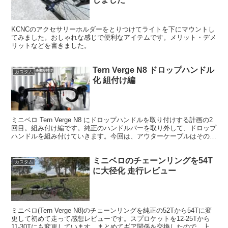
KCNCのアクセサリーホルダーをとりつけてライトを下にマウントし
てみました。おしゃれな感じで便利なアイテムです。メリット・デメ
リットなどを書きました。
Tern Verge N8 ドロップハンドル
カスタム
化 組付け編
ミニベロ Tern Verge N8 にドロップハンドルを取り付けする計画の2
回目。組み付け編です。純正のハンドルバーを取り外して、ドロップ
ハンドルを組み付けていきます。今回は、アウターケーブルはそのま
ま純正品を流用しました。
ミニベロのチェーンリングを54T
カスタム
に大径化 走行レビュー
ミニベロ(Tern Verge N8)のチェーンリングを純正の52Tから54Tに変
更して初めて走って感想レビューです。スプロケットを12-25Tから
11-30Tにも変更しています。まとめてギア関係を交換したので、上